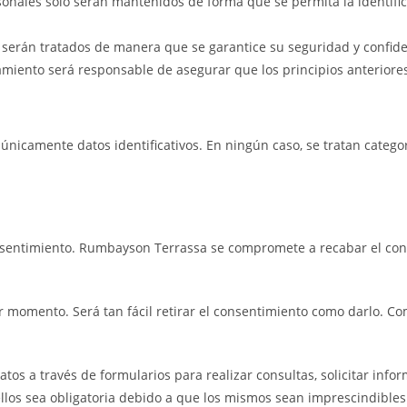
rsonales solo serán mantenidos de forma que se permita la identifi
s serán tratados de manera que se garantice su seguridad y confide
tamiento será responsable de asegurar que los principios anterior
icamente datos identificativos. En ningún caso, se tratan categorí
onsentimiento. Rumbayson Terrassa se compromete a recabar el cons
 momento. Será tan fácil retirar el consentimiento como darlo. Com
atos a través de formularios para realizar consultas, solicitar info
los sea obligatoria debido a que los mismos sean imprescindibles p