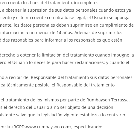
en cuenta los fines del tratamiento, incompletos.
o, a obtener la supresión de sus datos personales cuando estos ya
miento y este no cuente con otra base legal; el Usuario se oponga
ntemente; los datos personales deban suprimirse en cumplimiento de
la información a un menor de 14 años. Además de suprimir los
edidas razonables para informar a los responsables que estén
e derecho a obtener la limitación del tratamiento cuando impugne la
pero el Usuario lo necesite para hacer reclamaciones; y cuando el
o a recibir del Responsable del tratamiento sus datos personales
sea técnicamente posible, el Responsable del tratamiento
se el tratamiento de los mismos por parte de Rumbayson Terrassa.
s el derecho del Usuario a no ser objeto de una decisión
stente salvo que la legislación vigente establezca lo contrario.
eferencia «RGPD-www.rumbayson.com», especificando: