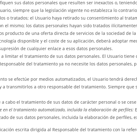
iquen sus datos personales que resulten ser inexactos o, teniendo 
uario, siempre que la legislación vigente no establezca lo contrari
dos o tratados; el Usuario haya retirado su consentimiento al trata
 con el mismo; los datos personales hayan sido tratados ilícitame
dos producto de una oferta directa de servicios de la sociedad de 
ecnología disponible y el coste de su aplicación, deberá adoptar m
 supresión de cualquier enlace a esos datos personales.
 a limitar el tratamiento de sus datos personales. El Usuario tien
l Responsable del tratamiento ya no necesite los datos personales, 
nto se efectúe por medios automatizados, el Usuario tendrá derech
 a transmitirlos a otro responsable del tratamiento. Siempre que 
e a cabo el tratamiento de sus datos de carácter personal o se ce
 en el tratamiento automatizado, incluida la elaboración de perfiles:
E
o de sus datos personales, incluida la elaboración de perfiles, exi
icación escrita dirigida al Responsable del tratamiento con la r