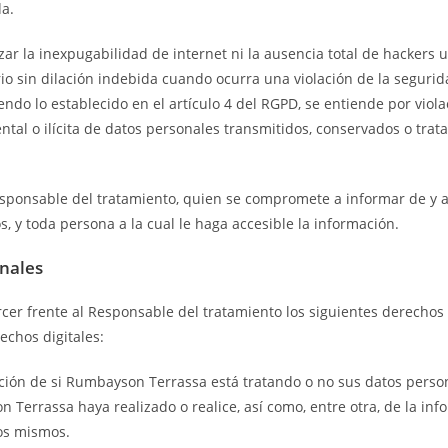
da.
 la inexpugabilidad de internet ni la ausencia total de hackers u
 sin dilación indebida cuando ocurra una violación de la segurid
iendo lo establecido en el artículo 4 del RGPD, se entiende por viol
ntal o ilícita de datos personales transmitidos, conservados o tra
esponsable del tratamiento, quien se compromete a informar de y a
 y toda persona a la cual le haga accesible la información.
onales
rcer frente al Responsable del tratamiento los siguientes derechos
echos digitales:
ción de si Rumbayson Terrassa está tratando o no sus datos person
Terrassa haya realizado o realice, así como, entre otra, de la inf
los mismos.