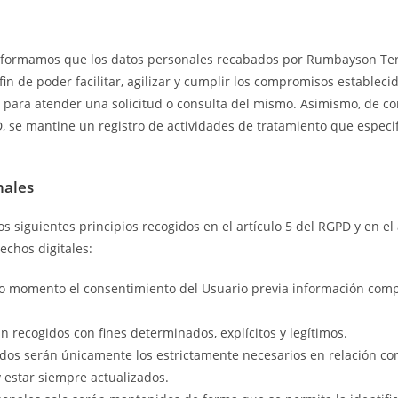
informamos que los datos personales recabados por Rumbayson Ter
fin de poder facilitar, agilizar y cumplir los compromisos estable
, o para atender una solicitud o consulta del mismo. Asimismo, de 
D, se mantine un registro de actividades de tratamiento que especif
nales
s siguientes principios recogidos en el artículo 5 del RGPD y en el 
echos digitales:
todo momento el consentimiento del Usuario previa información comp
án recogidos con fines determinados, explícitos y legítimos.
dos serán únicamente los estrictamente necesarios en relación con 
y estar siempre actualizados.